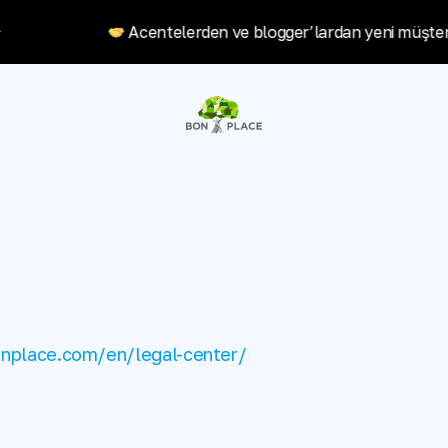
Acentelerden ve blogger’lardan yeni müşter
onplace.com/en/legal-center/