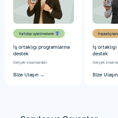
Yurtdışı işletmelere
İnşaatçılar
İş ortaklığı programlarına
İş ortaklığ
destek
destek
Gerçek insanlardan
Gerçek insanl
Bize Ulaşın →
Bize Ulaşı