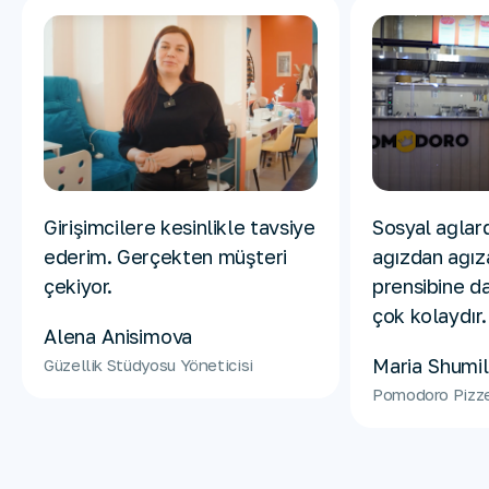
Girişimcilere kesinlikle tavsiye
Sosyal ağlar
ederim. Gerçekten müşteri
ağızdan ağız
çekiyor.
prensibine da
çok kolaydır.
Alena Anisimova
Maria Shumi
Güzellik Stüdyosu Yöneticisi
Pomodoro Pizze